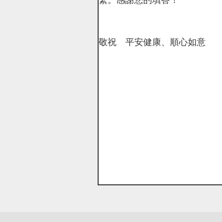
敬祝 平安健康、順心如意
中國文
主辦單位：學
協辦單位：各系
聯絡電話：(02)2
聯絡信箱：XFM@ul