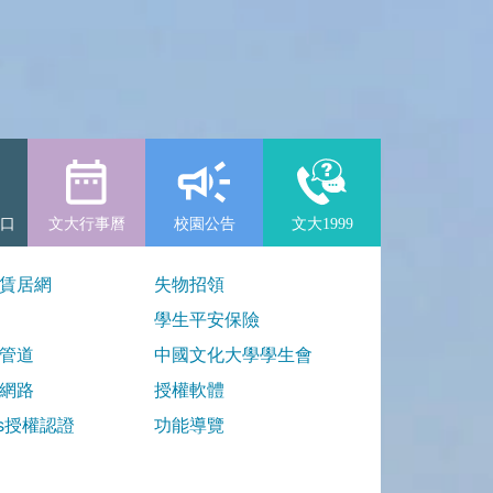
口
文大行事曆
校園公告
文大1999
賃居網
失物招領
學生平安保險
管道
中國文化大學學生會
網路
授權軟體
ws授權認證
功能導覽