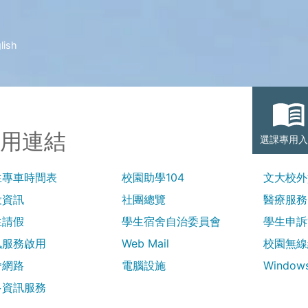
lish
用連結
選課專用入
生專車時間表
校園助學104
文大校外
役資訊
社團總覽
醫療服務
生請假
學生宿舍自治委員會
學生申訴
訊服務啟用
Web Mail
校園無線
舍網路
電腦設施
Windo
多資訊服務