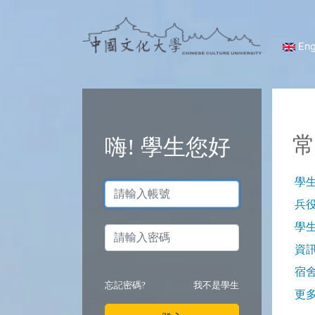
Eng
常
嗨!
學生
您好
學
兵
學
資
宿
忘記密碼?
我不是
學生
更